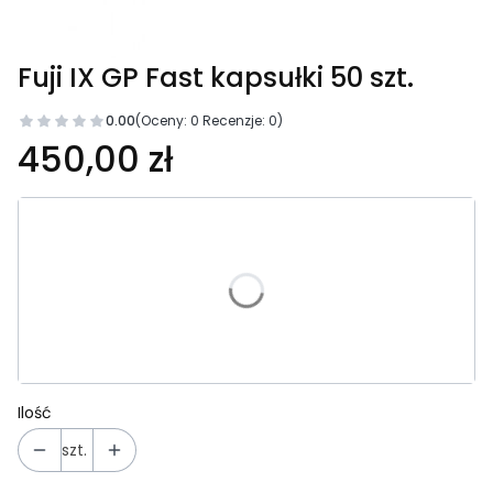
Fuji IX GP Fast kapsułki 50 szt.
0.00
(Oceny: 0 Recenzje: 0)
450,00 zł
Wybierz wariant produktu:
Poszczególne warianty mogą różnić się ceną
*
Kolor
Wybierz
Ilość
szt.