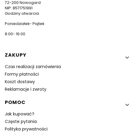
72-200 Nowogard
NIP: 8571751991
Godziny otwarcia:
Poniedziałek- Piątek
8:00- 16:00
Linki w stopce
ZAKUPY
Czas realizacji zamówienia
Formy płatności
Koszt dostawy
Reklamacje i zwroty
POMOC
Jak kupować?
Częste pytania
Polityka prywatności