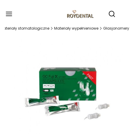
Produ
Otwórz wy
Materiały stomatologiczne
Materiały wypełnieniowe
Glasjonomery