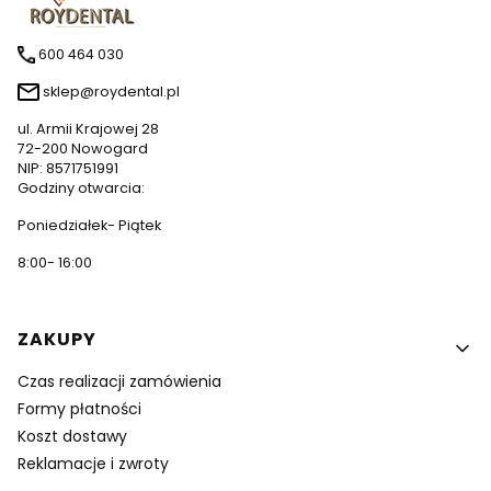
600 464 030
sklep@roydental.pl
ul. Armii Krajowej 28
72-200 Nowogard
NIP: 8571751991
Godziny otwarcia:
Poniedziałek- Piątek
8:00- 16:00
Linki w stopce
ZAKUPY
Czas realizacji zamówienia
Formy płatności
Koszt dostawy
Reklamacje i zwroty