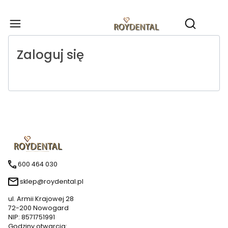
Produ
Otwórz wy
Zaloguj się
600 464 030
sklep@roydental.pl
ul. Armii Krajowej 28
72-200 Nowogard
NIP: 8571751991
Godziny otwarcia: