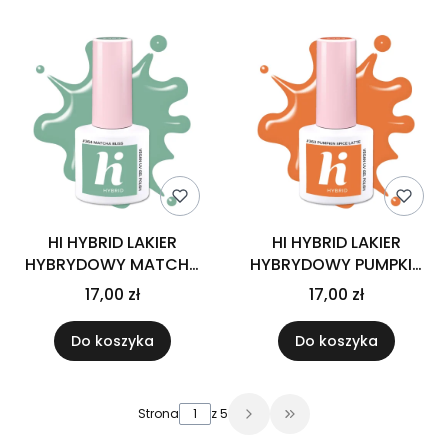
HI HYBRID LAKIER
HI HYBRID LAKIER
HYBRYDOWY MATCHA
HYBRYDOWY PUMPKIN
BLISS #364 - 5ML
SPICE LATTE #363 -5ML
17,00 zł
17,00 zł
Do koszyka
Do koszyka
Strona
z 5
Przejdź do ostatniej 