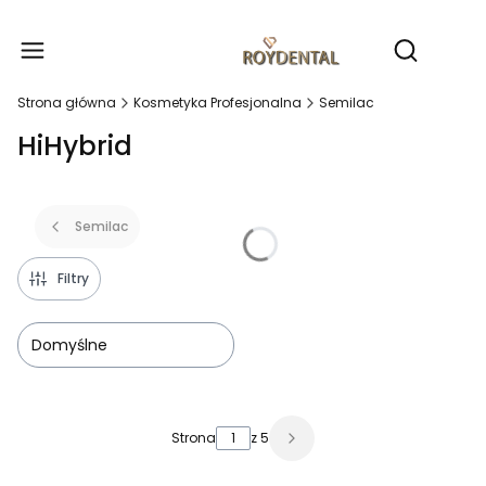
Produ
Otwórz wy
Strona główna
Kosmetyka Profesjonalna
Semilac
HiHybrid
Semilac
Filtry
Domyślne
Lista produktów
Strona
z 5
Następne produkty