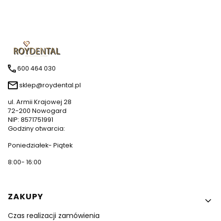
600 464 030
sklep@roydental.pl
ul. Armii Krajowej 28
72-200 Nowogard
NIP: 8571751991
Godziny otwarcia:
Poniedziałek- Piątek
8:00- 16:00
Linki w stopce
ZAKUPY
Czas realizacji zamówienia