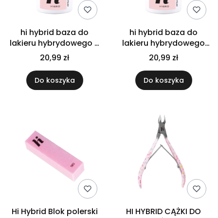
hi hybrid baza do
hi hybrid baza do
lakieru hybrydowego 5
lakieru hybrydowego
ml
Bond Base 5 ml
20,99 zł
20,99 zł
Do koszyka
Do koszyka
Hi Hybrid Blok polerski
HI HYBRID CĄŻKI DO