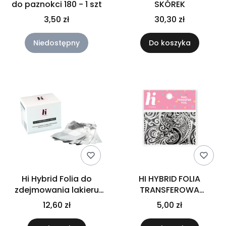
do paznokci 180 - 1 szt
SKÓREK
3,50 zł
30,30 zł
Niedostępny
Do koszyka
Hi Hybrid Folia do
HI HYBRID FOLIA
zdejmowania lakieru
TRANSFEROWA
hybrydowego 50 szt.
BANDANA #04
12,60 zł
5,00 zł