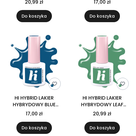
20,99 zł
17,00 zł
Do koszyka
Do koszyka
HI HYBRID LAKIER
HI HYBRID LAKIER
HYBRYDOWY BLUE
HYBRYDOWY LEAF
COFFEE MUG #365
GREEN #370 -5 ML
17,00 zł
20,99 zł
-5ML
Do koszyka
Do koszyka