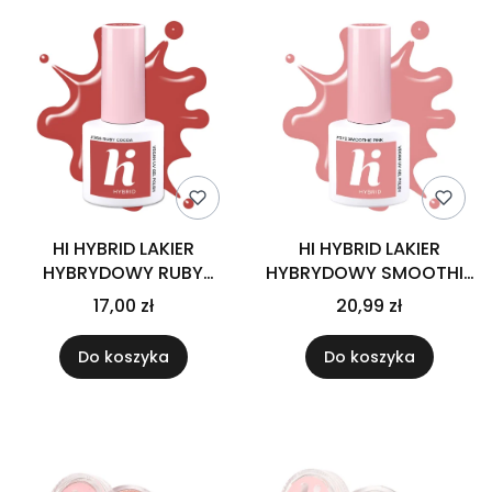
HI HYBRID LAKIER
HI HYBRID LAKIER
HYBRYDOWY RUBY
HYBRYDOWY SMOOTHIE
COCOA #366 -5ML
PINK #372 -5 ML
17,00 zł
20,99 zł
Do koszyka
Do koszyka