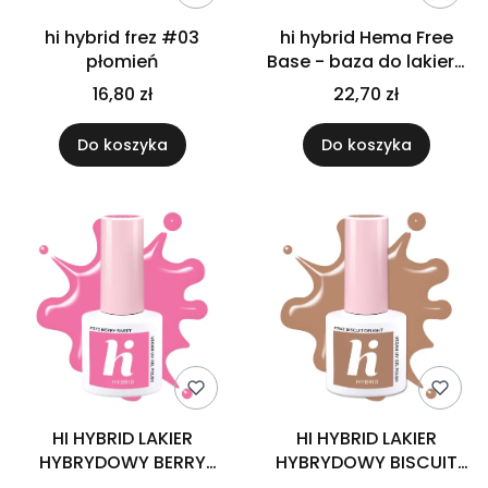
hi hybrid frez #03
hi hybrid Hema Free
płomień
Base - baza do lakieru
hybrydowego 5ml
16,80 zł
22,70 zł
Do koszyka
Do koszyka
HI HYBRID LAKIER
HI HYBRID LAKIER
HYBRYDOWY BERRY
HYBRYDOWY BISCUIT
SWEET #373 -5 ML
DELIGHT #362 -5ML