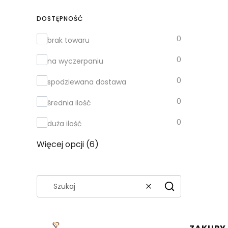
DOSTĘPNOŚĆ
Dostępność
0
brak towaru
0
na wyczerpaniu
0
spodziewana dostawa
0
średnia ilość
0
duża ilość
Więcej opcji (6)
Wyczyść
Szukaj