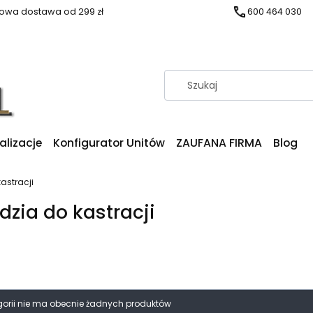
wa dostawa od 299 zł
600 464 030
alizacje
Konfigurator Unitów
ZAUFANA FIRMA
Blog
astracji
dzia do kastracji
produktów
egorii nie ma obecnie żadnych produktów