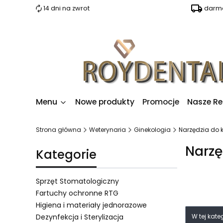
14 dni na zwrot
darmo
Menu
Nowe produkty
Promocje
Nasze Re
Strona główna
Weterynaria
Ginekologia
Narzędzia do k
Narzę
Kategorie
Sprzęt Stomatologiczny
Fartuchy ochronne RTG
Higiena i materiały jednorazowe
Lista 
Dezynfekcja i Sterylizacja
W tej kat