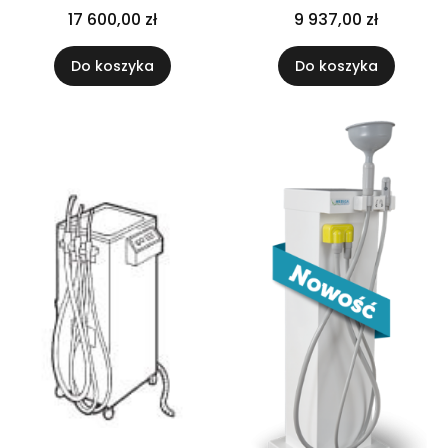
separator
17 600,00 zł
9 937,00 zł
amalgamatu ISO18
Do koszyka
Do koszyka