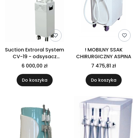
Suction Extroral System
! MOBILNY SSAK
CV-19 - odsysacz
CHIRURGICZNY ASPINA
patogenów
6 000,00 zł
7 475,81 zł
rozprzestrzenianych w
formie kropelkowej
Do koszyka
Do koszyka