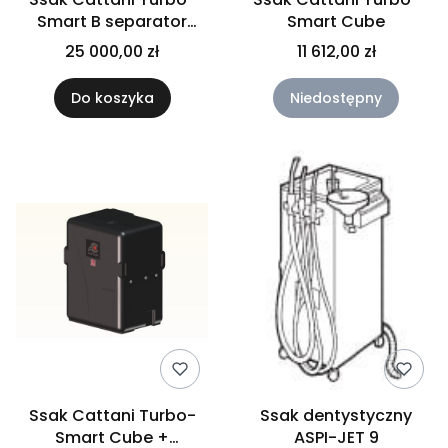
Smart B separator
Smart Cube
amalgamatu ISO18
25 000,00 zł
11 612,00 zł
Do koszyka
Niedostępny
Ssak Cattani Turbo-
Ssak dentystyczny
Smart Cube +
ASPI-JET 9