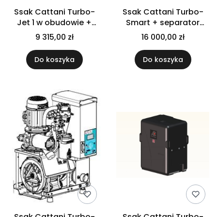
Ssak Cattani Turbo-
Ssak Cattani Turbo-
Jet 1 w obudowie +
Smart + separator
separator
amalgamatu ISO18
9 315,00 zł
16 000,00 zł
amalgamatu
Do koszyka
Do koszyka
Ssak Cattani Turbo-
Ssak Cattani Turbo-