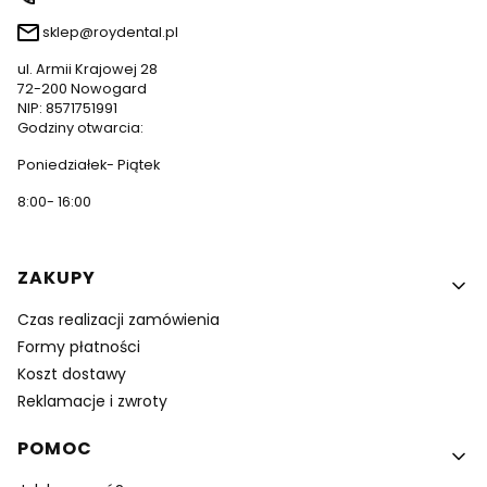
sklep@roydental.pl
ul. Armii Krajowej 28
72-200 Nowogard
NIP: 8571751991
Godziny otwarcia:
Poniedziałek- Piątek
8:00- 16:00
Linki w stopce
ZAKUPY
Czas realizacji zamówienia
Formy płatności
Koszt dostawy
Reklamacje i zwroty
POMOC