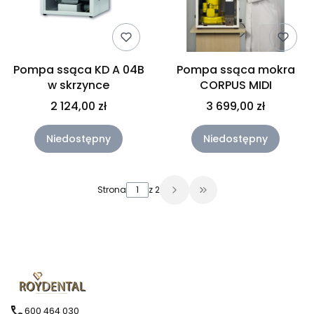
Pompa ssąca KD A 04B
Pompa ssąca mokra
w skrzynce
CORPUS MIDI
2 124,00 zł
3 699,00 zł
Niedostępny
Niedostępny
Strona
z 2
Przejdź do ostatniej 
600 464 030