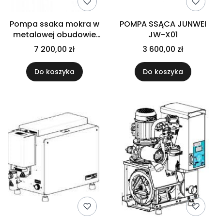
Pompa ssaka mokra w
POMPA SSĄCA JUNWEI
metalowej obudowie
JW-X01
RAIN1C
7 200,00 zł
3 600,00 zł
Do koszyka
Do koszyka