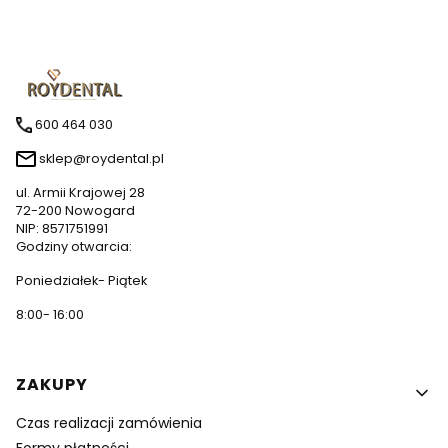
600 464 030
sklep@roydental.pl
ul. Armii Krajowej 28
72-200 Nowogard
NIP: 8571751991
Godziny otwarcia:
Poniedziałek- Piątek
8:00- 16:00
Linki w stopce
ZAKUPY
Czas realizacji zamówienia