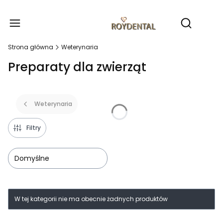
Produ
Otwórz wy
Strona główna
Weterynaria
Preparaty dla zwierząt
Weterynaria
Filtry
Domyślne
Lista produktów
W tej kategorii nie ma obecnie żadnych produktów