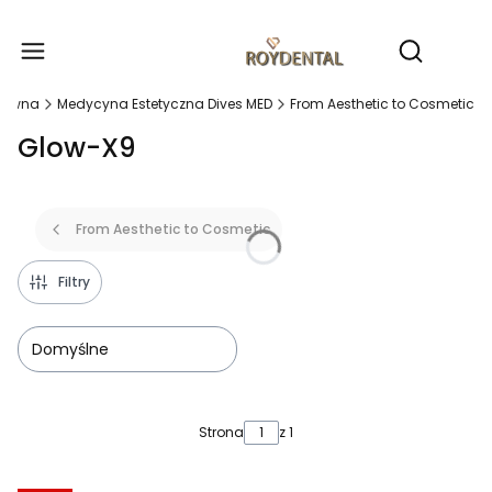
Produ
Otwórz wy
główna
Medycyna Estetyczna Dives MED
From Aesthetic to Cosmetic
Glow-X9
From Aesthetic to Cosmetic
Filtry
Domyślne
Lista produktów
Strona
z 1