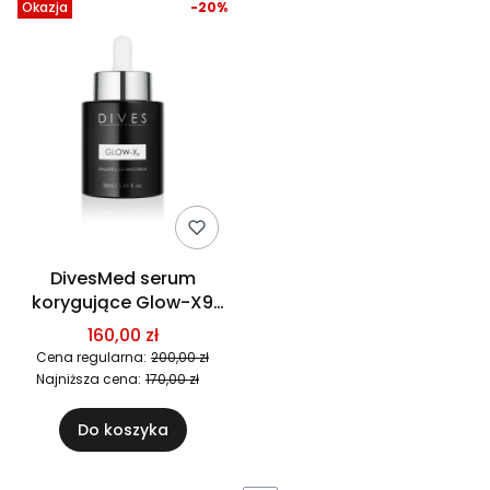
Okazja
-20%
DivesMed serum
korygujące Glow-X9
30ml
160,00 zł
Cena regularna:
200,00 zł
Najniższa cena:
170,00 zł
Do koszyka