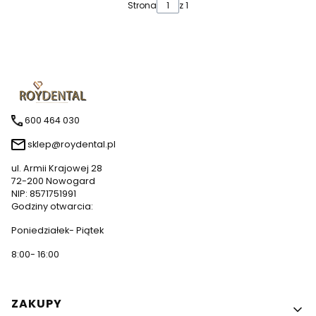
Strona
z 1
600 464 030
sklep@roydental.pl
ul. Armii Krajowej 28
72-200 Nowogard
NIP: 8571751991
Godziny otwarcia:
Poniedziałek- Piątek
8:00- 16:00
Linki w stopce
ZAKUPY