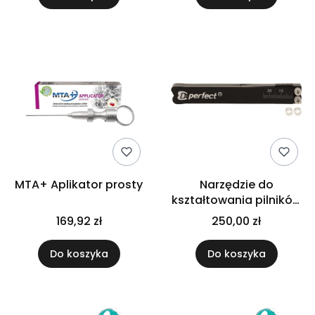
MTA+ Aplikator prosty
Narzędzie do
kształtowania pilników
endodontycznych
169,92 zł
250,00 zł
ProBend
Do koszyka
Do koszyka