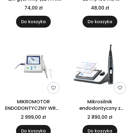
żelu)
strzykawka, 3 końcówki
74,00 zł
48,00 zł
Do koszyka
Do koszyka
MIKROMOTOR
Mikrosilnik
ENDODONTYCZNY WRAZ
endodontyczny z
Z ENDOMETREM C-
wbudowanym
2 999,00 zł
2 890,00 zł
SMART I+
endometrem COXO C-
Smart Pilot I
Do koszyka
Do koszyka