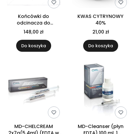
Końcówki do
KWAS CYTRYNOWY
odcinacza do
40%
gutaperki
148,00 zł
21,00 zł
Do koszyka
Do koszyka
MD-CHELCREAM
MD-Cleanser (płyn
2x7g(5,4ml) (EDTA w
EDTA) 100 ml, 1