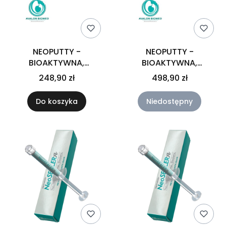
NEOPUTTY -
NEOPUTTY -
BIOAKTYWNA,
BIOAKTYWNA,
BIOCERAMICZNA
BIOCERAMICZNA
248,90 zł
498,90 zł
GOTOWA PASTA MTA W
GOTOWA PASTA MTA W
FORMIE KITU 0,5g
FORMIE KITU 1,2g
Do koszyka
Niedostępny