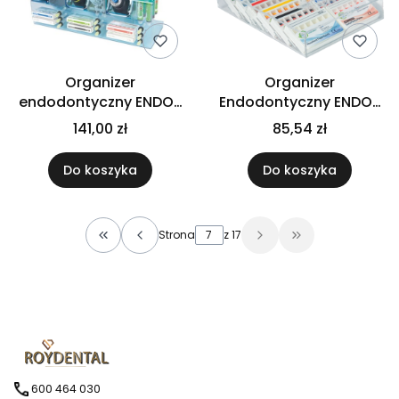
Organizer
Organizer
endodontyczny ENDO-
Endodontyczny ENDO-
STATION GO EASY 3
STATION GO GUTTA
141,00 zł
85,54 zł
BOX 12
Do koszyka
Do koszyka
Strona
z 17
Wróć do pierwszej strony z produktami
Przejdź do osta
600 464 030