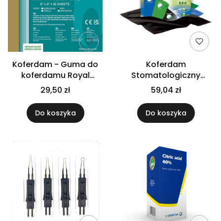
Koferdam - Guma do
Koferdam
koferdamu Royal
Stomatologiczny
Shield, zielona,
Rubber Dam -
29,50 zł
59,04 zł
miętowa, medium (op.
Koferdam
36 szt.)
Do koszyka
Do koszyka