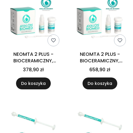
NEOMTA 2 PLUS -
NEOMTA 2 PLUS -
BIOCERAMICZNY,
BIOCERAMICZNY,
BIOAKTYWNY
BIOAKTYWNY
378,90 zł
658,90 zł
USZCZELNIACZ NA BAZIE
USZCZELNIACZ NA BAZIE
MTA 1.0g
MTA 2,5g
Do koszyka
Do koszyka