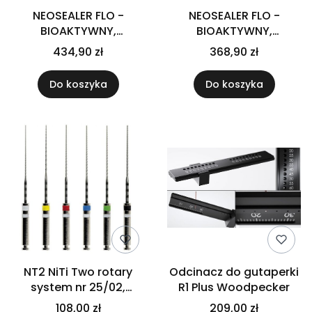
NEOSEALER FLO -
NEOSEALER FLO -
BIOAKTYWNY,
BIOAKTYWNY,
BIOCERAMICZNY
BIOCERAMICZNY
434,90 zł
368,90 zł
GOTOWY
GOTOWY
USZCZELNIACZ
USZCZELNIACZ
Do koszyka
Do koszyka
KANAŁOWY 2.2g +
KANAŁOWY 2.2g bez
aplikatory
aplikatorów
NT2 NiTi Two rotary
Odcinacz do gutaperki
system nr 25/02,
R1 Plus Woodpecker
25mm, 6 szt.
108,00 zł
209,00 zł