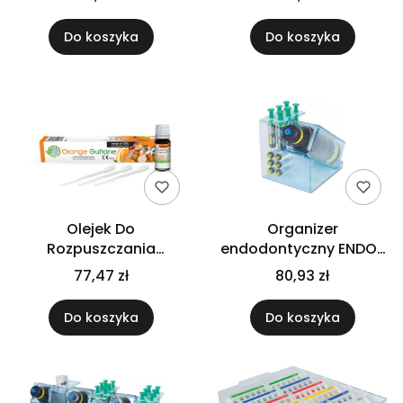
Do koszyka
Do koszyka
Olejek Do
Organizer
Rozpuszczania
endodontyczny ENDO-
guttapierki Orange
STATION GO EASY 2
77,47 zł
80,93 zł
Guttane 10ml
Do koszyka
Do koszyka