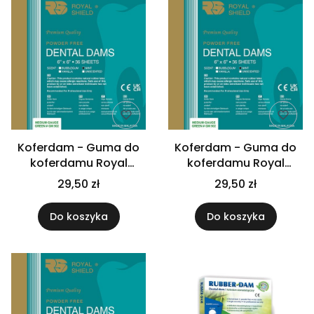
Koferdam - Guma do
Koferdam - Guma do
koferdamu Royal
koferdamu Royal
Shield, niebieska,
Shield, niebieska,
29,50 zł
29,50 zł
bezzapachowa, heavy
bezzapachowa,
(op. 36 szt.)
medium (op. 36 szt.)
Do koszyka
Do koszyka