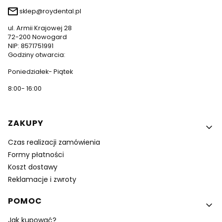
sklep@roydental.pl
ul. Armii Krajowej 28
72-200 Nowogard
NIP: 8571751991
Godziny otwarcia:
Poniedziałek- Piątek
8:00- 16:00
Linki w stopce
ZAKUPY
Czas realizacji zamówienia
Formy płatności
Koszt dostawy
Reklamacje i zwroty
POMOC
Jak kupować?