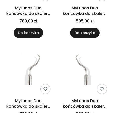
MyLunos Duo
MyLunos Duo
końcówka do skalera
końcówka do skalera
Tip ICS
Tip P10
789,00 zł
595,00 zł
Do koszyka
Do koszyka
MyLunos Duo
MyLunos Duo
końcówka do skalera
końcówka do skalera
Tip P16L
Tip P16R