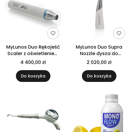
MyLunos Duo Rękojeść
MyLunos Duo Supra
Scaler z oświetleniem
Nozzle dysza do
LED
leczenia
4 400,00 zł
2 020,00 zł
naddziąsłowego
Do koszyka
Do koszyka