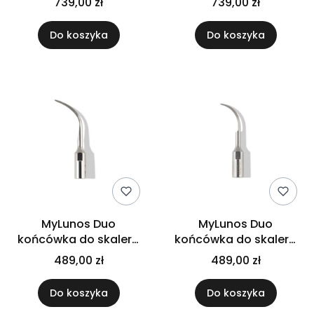
739,00 zł
739,00 zł
Do koszyka
Do koszyka
MyLunos Duo
MyLunos Duo
końcówka do skalera
końcówka do skalera
Tip S1-S
Tip S2
489,00 zł
489,00 zł
Do koszyka
Do koszyka