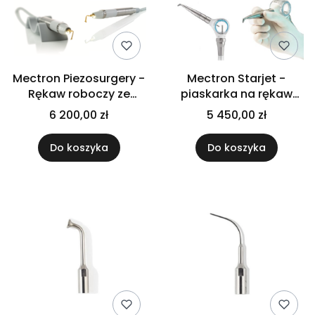
Mectron Piezosurgery -
Mectron Starjet -
Rękaw roboczy ze
piaskarka na rękaw
światłem LED (do Piezo
turbinowy
6 200,00 zł
5 450,00 zł
White i Touch)
Do koszyka
Do koszyka