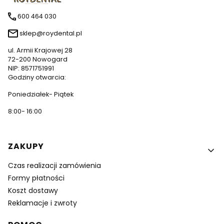
600 464 030
sklep@roydental.pl
ul. Armii Krajowej 28
72-200 Nowogard
NIP: 8571751991
Godziny otwarcia:
Poniedziałek- Piątek
8:00- 16:00
Linki w stopce
ZAKUPY
Czas realizacji zamówienia
Formy płatności
Koszt dostawy
Reklamacje i zwroty