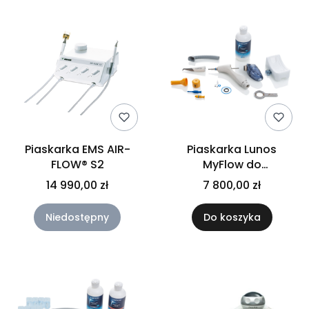
Piaskarka EMS AIR-
Piaskarka Lunos
FLOW® S2
MyFlow do
montowania na
14 990,00 zł
7 800,00 zł
szybkozłączkę.
Niedostępny
Do koszyka