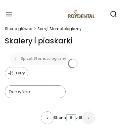
Produ
Otwórz wy
Strona główna
Sprzęt Stomatologiczny
Skalery i piaskarki
Sprzęt Stomatologiczny
Filtry
Domyślne
Lista produktów
Strona
z 16
Poprzednie produkty
Następne produkty