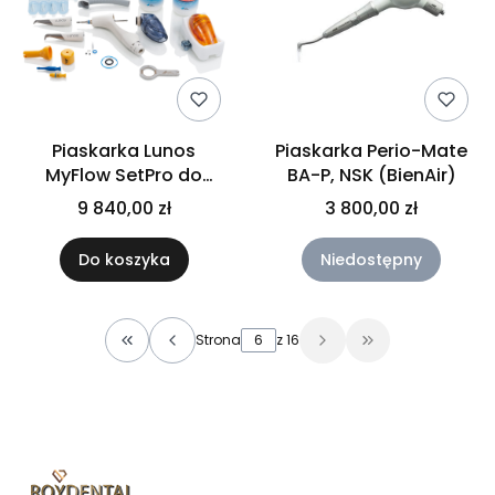
Piaskarka Lunos
Piaskarka Perio-Mate
MyFlow SetPro do
BA-P, NSK (BienAir)
montowania na
9 840,00 zł
3 800,00 zł
szybkozłączkę.
Do koszyka
Niedostępny
Strona
z 16
Wróć do pierwszej strony z produktami
Przejdź do osta