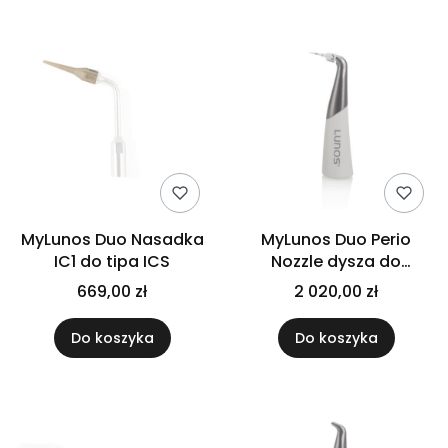
MyLunos Duo Nasadka
MyLunos Duo Perio
IC1 do tipa ICS
Nozzle dysza do
poddziąsłowego
669,00 zł
2 020,00 zł
czyszczenia kieszonek
przyzębnych i
Do koszyka
Do koszyka
powierzchni implantów