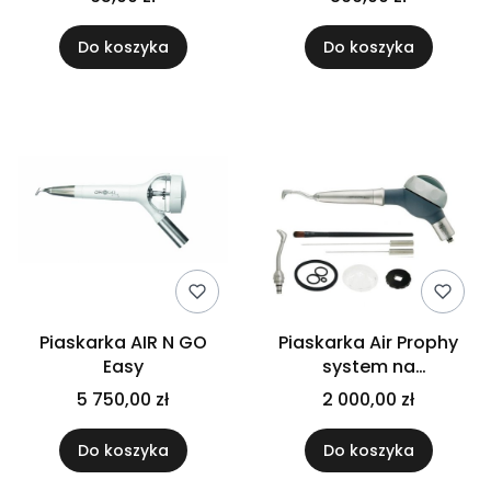
Do koszyka
Do koszyka
Piaskarka AIR N GO
Piaskarka Air Prophy
Easy
system na
szybkozłączkę
5 750,00 zł
2 000,00 zł
Do koszyka
Do koszyka