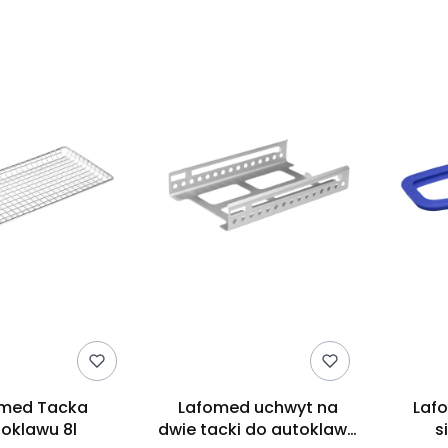
omed Tacka
Lafomed uchwyt na
Laf
oklawu 8l
dwie tacki do autoklawu
s