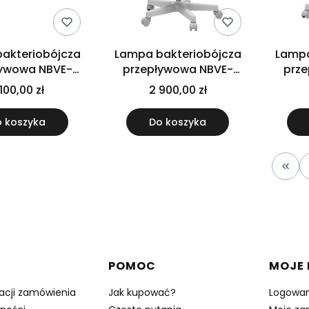
akteriobójcza
Lampa bakteriobójcza
Lampa
ływowa NBVE-
przepływowa NBVE-
prz
S - sufitowa
60/60 P RC - przejezdna
60/60 
100,00 zł
2 900,00 zł
z licz
 koszyka
Do koszyka
Wróć
w stopce
POMOC
MOJE
zacji zamówienia
Jak kupować?
Logowan