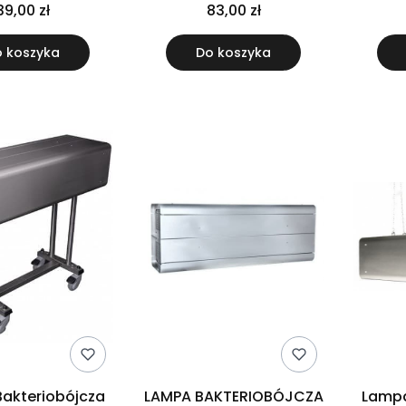
3l
au
39,00 zł
83,00 zł
 koszyka
Do koszyka
akteriobójcza
LAMPA BAKTERIOBÓJCZA
Lampa