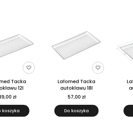
omed Tacka
Lafomed Tacka
La
oklawu 12l
autoklawu 18l
a
39,00 zł
57,00 zł
 koszyka
Do koszyka