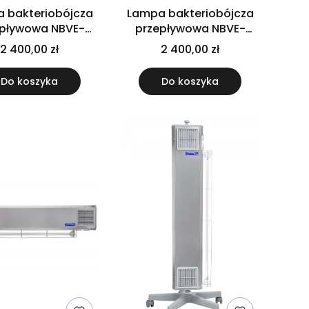
 bakteriobójcza
Lampa bakteriobójcza
epływowa NBVE-
przepływowa NBVE-
 NL - naścienna z
110/55 P - przejezdna
2 400,00 zł
2 400,00 zł
ikiem czasu pracy
Do koszyka
Do koszyka