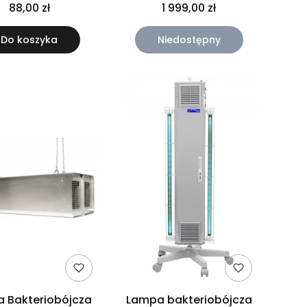
toklawów 3 L
Bleaching System MD-
88,00 zł
1 999,00 zł
666
Do koszyka
Niedostępny
 Bakteriobójcza
Lampa bakteriobójcza