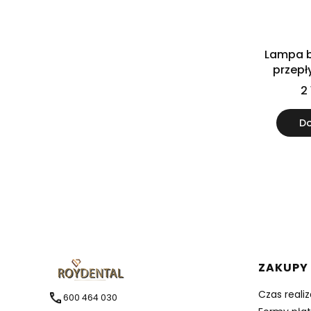
Lampa b
przep
60/30 
2 
Do
Linki 
ZAKUPY
Czas reali
600 464 030