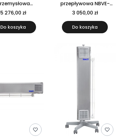
rzemysłowa
przepływowa NBVE-
epływowa GERMI
110/110 P RC - przejezdna
5 276,00 zł
3 050,00 zł
CT 4x55 Sufitowa
Do koszyka
Do koszyka