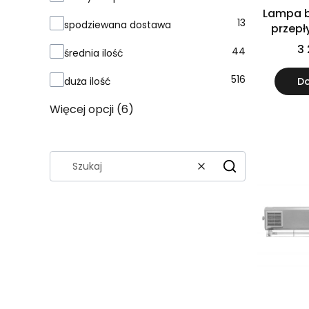
Lampa b
13
spodziewana dostawa
przep
110/110 P
3 
44
średnia ilość
z liczni
516
Do
duża ilość
Więcej opcji (6)
Wyczyść
Szukaj