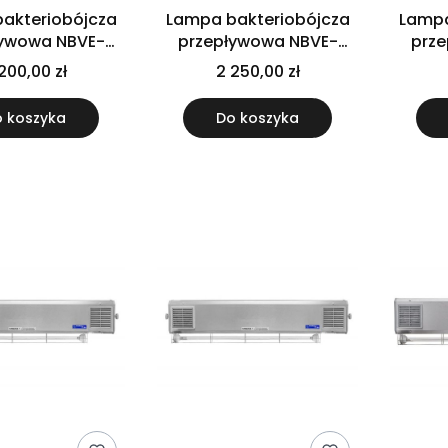
akteriobójcza
Lampa bakteriobójcza
Lampa
ływowa NBVE-
przepływowa NBVE-
prz
L RC - przejezdna
110/55 N - naścienna
110/55
200,00 zł
2 250,00 zł
kiem czasu pracy
liczn
 koszyka
Do koszyka