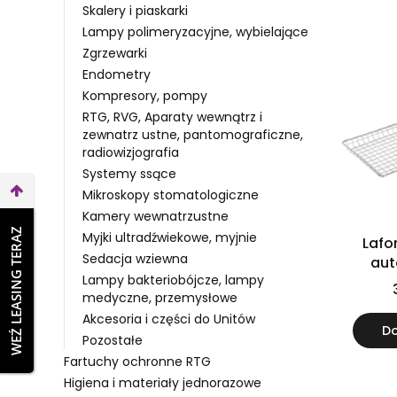
Skalery i piaskarki
Lampy polimeryzacyjne, wybielające
Zgrzewarki
Endometry
Kompresory, pompy
RTG, RVG, Aparaty wewnątrz i
zewnatrz ustne, pantomograficzne,
radiowizjografia
Systemy ssące
Mikroskopy stomatologiczne
Kamery wewnatrzustne
WEŹ LEASING TERAZ
Myjki ultradźwiekowe, myjnie
Laf
Sedacja wziewna
aut
Lampy bakteriobójcze, lampy
medyczne, przemysłowe
Akcesoria i części do Unitów
Do
Pozostałe
Fartuchy ochronne RTG
Higiena i materiały jednorazowe