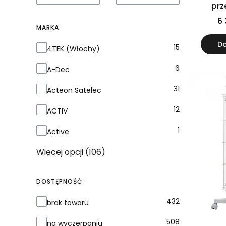
prz
przep
6 
PROT
MARKA
S
Do
Marka
15
4TEK (Włochy)
6
A-Dec
31
Acteon Satelec
12
ACTIV
1
Active
Więcej opcji (106)
DOSTĘPNOŚĆ
Dostępność
432
brak towaru
508
na wyczerpaniu