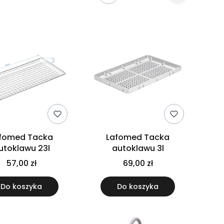
fomed Tacka
Lafomed Tacka
utoklawu 23l
autoklawu 3l
57,00 zł
69,00 zł
Do koszyka
Do koszyka