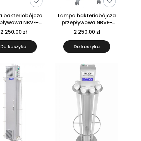
 bakteriobójcza
Lampa bakteriobójcza
epływowa NBVE-
przepływowa NBVE-
 NL - naścienna z
60/30 P - przejezdna
2 250,00 zł
2 250,00 zł
ikiem czasu pracy
Do koszyka
Do koszyka