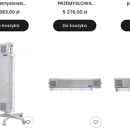
emysłowa
PRZEMYSŁOWA
p
ływowa GERMI
PRZEPŁYWOWA GERMI
prz
383,00 zł
5 276,00 zł
ECT 4x55 Na
PROTECT 4X55
PROTE
tatywie
NAŚCIENNA
 koszyka
Do koszyka