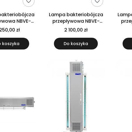
akteriobójcza
Lampa bakteriobójcza
Lampa
ływowa NBVE-
przepływowa NBVE-
prz
 S - sufitowa
60/30 N - naścienna
60/30
250,00 zł
2 100,00 zł
liczn
 koszyka
Do koszyka