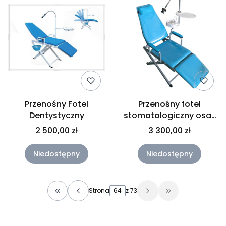
Przenośny Fotel
Przenośny fotel
Dentystyczny
stomatologiczny osa-
f188
2 500,00 zł
3 300,00 zł
Niedostępny
Niedostępny
Strona
z 73
Wróć do pierwszej strony z produktami
Przejdź do osta