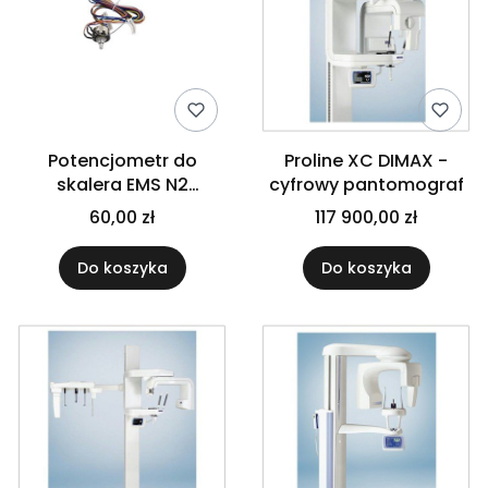
Potencjometr do
Proline XC DIMAX -
skalera EMS N2
cyfrowy pantomograf
Woodpecker
60,00 zł
117 900,00 zł
Do koszyka
Do koszyka