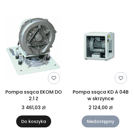
Pompa ssąca EKOM DO
Pompa ssąca KD A 04B
2.1 Z
w skrzynce
3 461,03 zł
2 124,00 zł
Do koszyka
Niedostępny