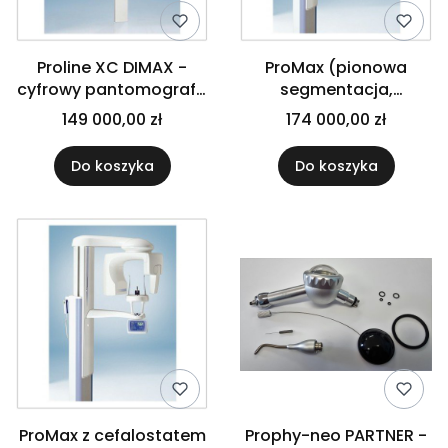
Proline XC DIMAX -
ProMax (pionowa
cyfrowy pantomograf z
segmentacja,
cefalostatem
programy
149 000,00 zł
174 000,00 zł
zaawansowane i TOMO
2D w cenie)
Do koszyka
Do koszyka
ProMax z cefalostatem
Prophy-neo PARTNER -