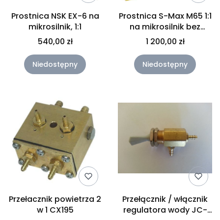
Prostnica NSK EX-6 na
Prostnica S-Max M65 1:1
mikrosilnik, 1:1
na mikrosilnik bez
podświetlenia
540,00 zł
1 200,00 zł
Niedostępny
Niedostępny
Przełacznik powietrza 2
Przełącznik / włącznik
w 1 CX195
regulatora wody JC-