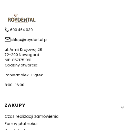
600 464 030
sklep@roydental.pl
ul. Armii Krajowej 28
72-200 Nowogard
NIP: 8571751991
Godziny otwarcia:
Poniedziałek- Piątek
8:00- 16:00
Linki w stopce
ZAKUPY
Czas realizacji zamówienia
Formy płatności