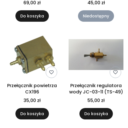
03-11
69,00 zł
45,00 zł
Do koszyka
Niedostępny
Przełącznik powietrza
Przełącznik regulatora
CX196
wody JC-03-11 (TS-49)
35,00 zł
55,00 zł
Do koszyka
Do koszyka