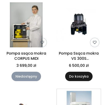
Pompa ssąca mokra
Pompa Ssąca mokra
CORPUS MIDI
VS 300S
jednostanowiskowa
3 699,00 zł
6 500,00 zł
Niedostępny
Do koszyka