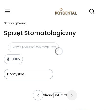
Produ
Otwórz wy
Strona główna
Sprzęt Stomatologiczny
UNITY STOMATOLOGICZNE
159
Filtry
Domyślne
Lista produktów
Strona
z 73
Poprzednie produkty
Następne produkty