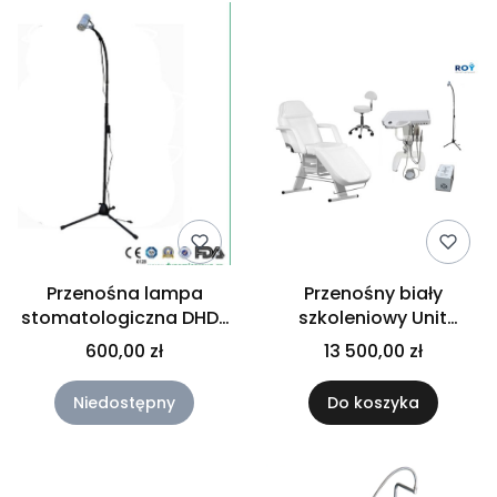
Przenośna lampa
Przenośny biały
stomatologiczna DHD-
szkoleniowy Unit
20
Dentystyczny z
600,00 zł
13 500,00 zł
wyposażeniem
NOWOŚĆ
Niedostępny
Do koszyka