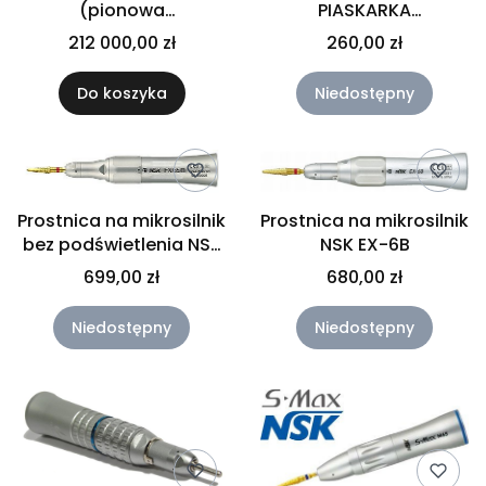
(pionowa
PIASKARKA
segmentacja,
STOMATOLOGICZNA +
212 000,00 zł
260,00 zł
programy
piasek 130g
zaawansowane i TOMO
Do koszyka
Niedostępny
2D w cenie)
Prostnica na mikrosilnik
Prostnica na mikrosilnik
bez podświetlenia NSK
NSK EX-6B
FX65m
699,00 zł
680,00 zł
Niedostępny
Niedostępny