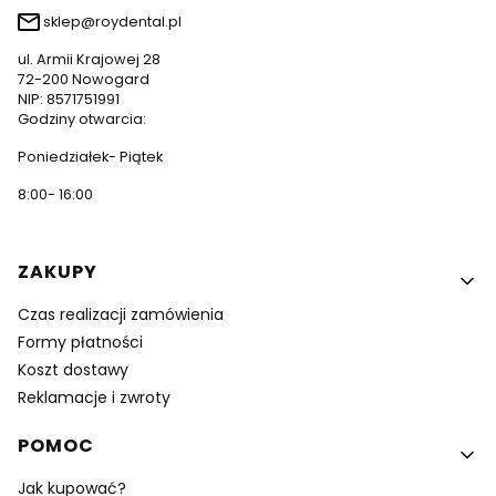
sklep@roydental.pl
ul. Armii Krajowej 28
72-200 Nowogard
NIP: 8571751991
Godziny otwarcia:
Poniedziałek- Piątek
8:00- 16:00
Linki w stopce
ZAKUPY
Czas realizacji zamówienia
Formy płatności
Koszt dostawy
Reklamacje i zwroty
POMOC
Jak kupować?