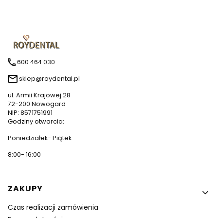
600 464 030
sklep@roydental.pl
ul. Armii Krajowej 28
72-200 Nowogard
NIP: 8571751991
Godziny otwarcia:
Poniedziałek- Piątek
8:00- 16:00
Linki w stopce
ZAKUPY
Czas realizacji zamówienia