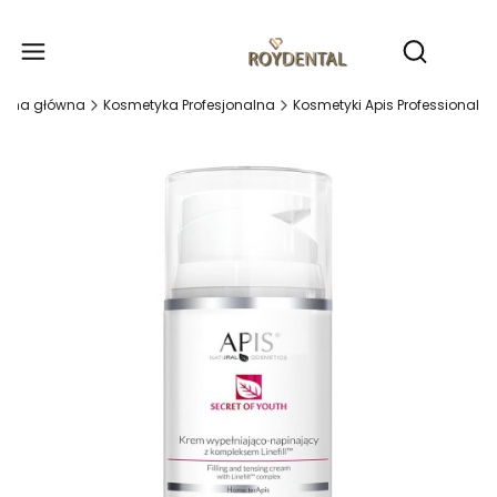
Produ
Otwórz wy
rona główna
Kosmetyka Profesjonalna
Kosmetyki Apis Professional