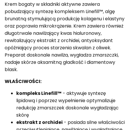
Krem bogaty w składniki aktywne zawiera
pobudzający syntezę kompleksem Linefill™, algę
brunatną stymulującą produkcję kolagenu i elastyny
oraz poprawia mikrokrążenie. Krem zawiera również
długotrwale nawilżający kwas hialuronowy,
rewitalizujący ekstrakt z orchidei, antyoksydant
opóźniający proces starzenia skwalan z oliwek.
Preparat doskonale nawilża, wygładza zmarszczki,
nadaje skórze aksamitną gładkość i diamentowy
blask.
WŁAŚCIWOŚCI:
kompleks Linefill™
- aktywuje syntezę
lipidową i poprzez wypełnienie optymalizuje
redukcję zmarszczek doskonale wygładzając
skórę
ekstrakt z orchidei
- posiada silne właściwości
przeciwutleniające, nawilżające i wygładzające