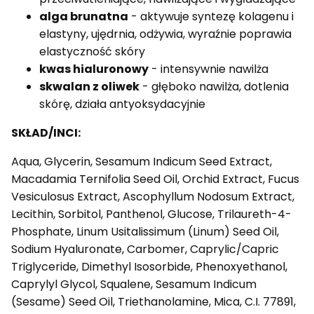
alga brunatna
- aktywuje syntezę kolagenu i
elastyny, ujędrnia, odżywia, wyraźnie poprawia
elastyczność skóry
kwas hialuronowy
- intensywnie nawilża
skwalan z oliwek
- głęboko nawilża, dotlenia
skórę, działa antyoksydacyjnie
SKŁAD/INCI:
Aqua, Glycerin, Sesamum Indicum Seed Extract,
Macadamia Ternifolia Seed Oil, Orchid Extract, Fucus
Vesiculosus Extract, Ascophyllum Nodosum Extract,
Lecithin, Sorbitol, Panthenol, Glucose, Trilaureth-4-
Phosphate, Linum Usitalissimum (Linum) Seed Oil,
Sodium Hyaluronate, Carbomer, Caprylic/Capric
Triglyceride, Dimethyl Isosorbide, Phenoxyethanol,
Caprylyl Glycol, Squalene, Sesamum Indicum
(Sesame) Seed Oil, Triethanolamine, Mica, C.I. 77891,