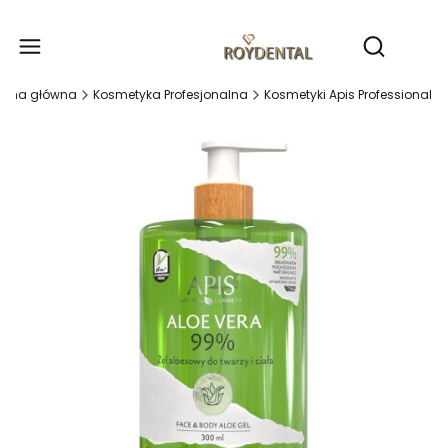
Produ
Otwórz wy
rona główna
Kosmetyka Profesjonalna
Kosmetyki Apis Professional