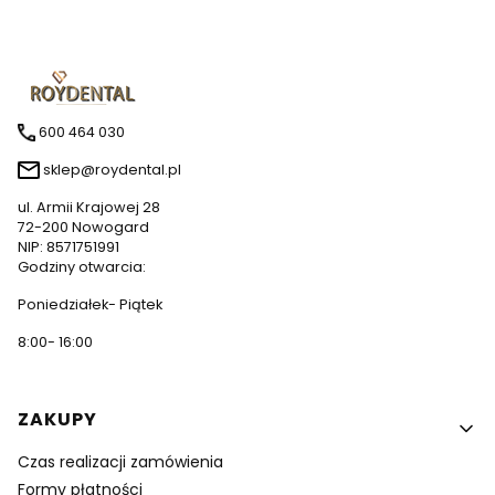
600 464 030
sklep@roydental.pl
ul. Armii Krajowej 28
72-200 Nowogard
NIP: 8571751991
Godziny otwarcia:
Poniedziałek- Piątek
8:00- 16:00
Linki w stopce
ZAKUPY
Czas realizacji zamówienia
Formy płatności