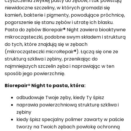
czyszczenia zwykłej pasty do zębów, i tak powstają
niewidoczne szczeliny, w których gromadzi się
kamień, bakterie i pigmenty, powodujące próchnicę,
pogorszenie się stanu zębów i utratę ich blasku.
Pasta do zębów Biorepair® Night zawiera bioaktywne
mikrocząsteczki, podobne swym składem i strukturą
do tych, które znajdują się w zębach
(mikrocząsteczki microRepair®). Łączą się one ze
strukturą szkliwa i zębiny, przenikając do
najmniejszych szczelin zęba i naprawiając w ten
sposób jego powierzchnię.
Biorepair® Night to pasta, która:
odbudowuje Twoje zęby, kiedy Ty śpisz
naprawia powierzchniową strukturę szkliwa i
zębiny
kiedy śpisz specjalny polimer zawarty w paście
tworzy na Twoich zębach powłokę ochronną