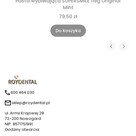
Pasta wybielająca SUPERSMILE 119g Original
Mint
79,50 zł
Do koszyka
600 464 030
sklep@roydental.pl
ul. Armii Krajowej 28
72-200 Nowogard
NIP: 8571751991
Godziny otwarcia: