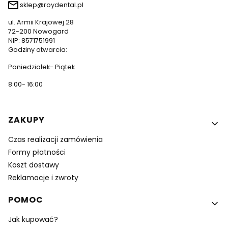
sklep@roydental.pl
ul. Armii Krajowej 28
72-200 Nowogard
NIP: 8571751991
Godziny otwarcia:
Poniedziałek- Piątek
8:00- 16:00
Linki w stopce
ZAKUPY
Czas realizacji zamówienia
Formy płatności
Koszt dostawy
Reklamacje i zwroty
POMOC
Jak kupować?