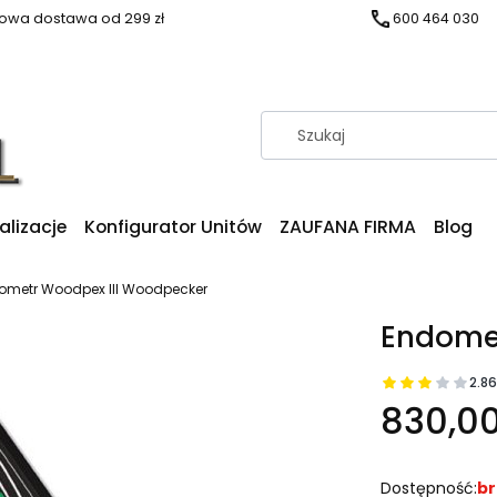
wa dostawa od 299 zł
600 464 030
alizacje
Konfigurator Unitów
ZAUFANA FIRMA
Blog
ometr Woodpex III Woodpecker
Endomet
2.86
830,00
Dostępność:
br