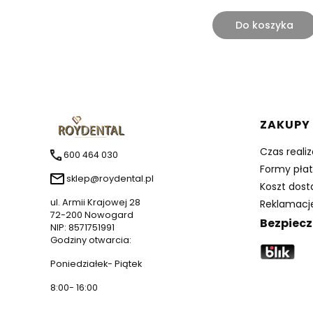
Do koszyka
Linki 
ZAKUPY
Czas reali
600 464 030
Formy płat
sklep@roydental.pl
Koszt dos
ul. Armii Krajowej 28
Reklamacje
72-200 Nowogard
Bezpiecz
NIP: 8571751991
Godziny otwarcia:
Poniedziałek- Piątek
8:00- 16:00