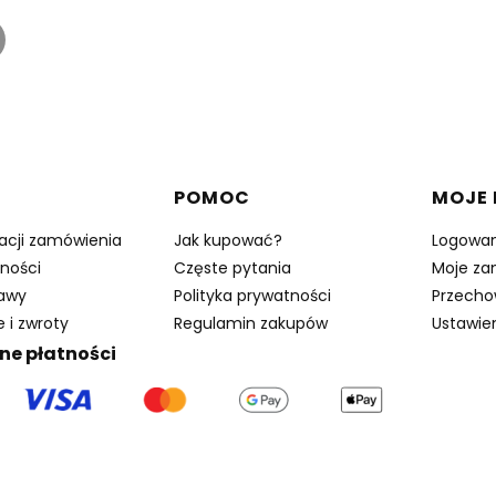
w stopce
POMOC
MOJE
zacji zamówienia
Jak kupować?
Logowan
ności
Częste pytania
Moje za
tawy
Polityka prywatności
Przecho
 i zwroty
Regulamin zakupów
Ustawie
ne płatności