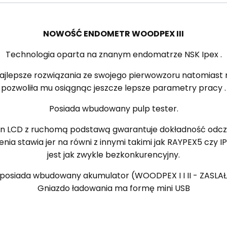
NOWOŚĆ ENDOMETR WOODPEX III
Technologia oparta na znanym endomatrze NSK Ipex .
ajlepsze rozwiązania ze swojego pierwowzoru natomiast ro
pozwoliła mu osiągnąc jeszcze lepsze parametry pracy .
Posiada wbudowany pulp tester.
an LCD z ruchomą podstawą gwarantuje dokładność odczy
enia stawia jer na równi z innymi takimi jak RAYPEX5 c
jest jak zwykle bezkonkurencyjny.
posiada wbudowany akumulator (WOODPEX I I II - ZASLAŁ
Gniazdo ładowania ma formę mini USB