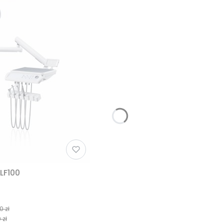
LF100
0 zł
 zł