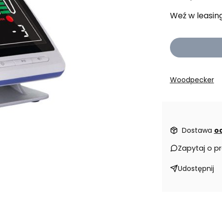
Weź w leasin
Woodpecker
Dostawa
od
Zapytaj o p
Udostępnij