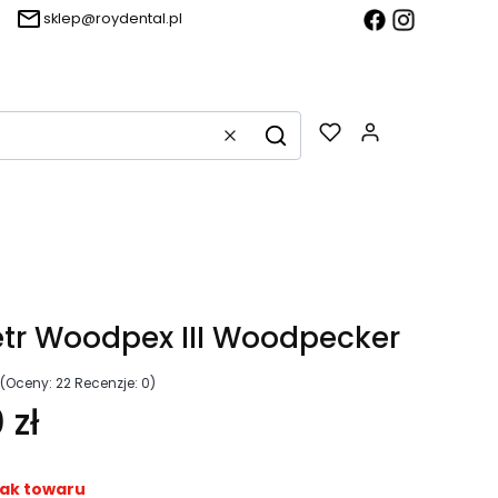
sklep@roydental.pl
Produkty w k
Wyczyść
Szukaj
r Woodpex III Woodpecker
(Oceny: 22 Recenzje: 0)
 zł
ak towaru