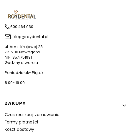
600 464 030
sklep@roydental.pl
ul. Armii Krajowej 28
72-200 Nowogard
NIP: 8571751991
Godziny otwarcia:
Poniedziałek- Piątek
8:00- 16:00
Linki w stopce
ZAKUPY
Czas realizacji zamówienia
Formy płatności
Koszt dostawy