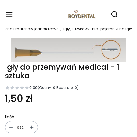
Produ
Otwórz wy
Higiena i materiały jednorazowe
Igły, strzykawki, nici, pojemniki na igły
Igły do przemywań Medical - 1
sztuka
0.00
(Oceny: 0 Recenzje: 0)
1,50 zł
Ilość
szt.