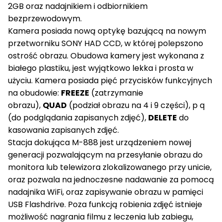
2GB oraz nadajnikiem i odbiornikiem
bezprzewodowym.
Kamera posiada nową optykę bazującą na nowym
przetworniku SONY HAD CCD, w której polepszono
ostrość obrazu. Obudowa kamery jest wykonana z
białego plastiku, jest wyjątkowo lekka i prosta w
użyciu. Kamera posiada pięć przycisków funkcyjnych
na obudowie:
FREEZE
(zatrzymanie
obrazu),
QUAD
(podział obrazu na 4 i 9 części), p q
(do podglądania zapisanych zdjęć),
DELETE
do
kasowania zapisanych zdjęć.
Stacja dokująca M-888 jest urządzeniem nowej
generacji pozwalającym na przesyłanie obrazu do
monitora lub telewizora zlokalizowanego przy unicie,
oraz pozwala na jednoczesne nadawanie za pomocą
nadajnika WiFi, oraz zapisywanie obrazu w pamięci
USB Flashdrive. Poza funkcją robienia zdjęć istnieje
możliwość nagrania filmu z leczenia lub zabiegu,