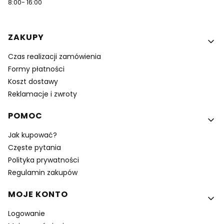
8:00- 16:00
Linki w stopce
ZAKUPY
Czas realizacji zamówienia
Formy płatności
Koszt dostawy
Reklamacje i zwroty
POMOC
Jak kupować?
Częste pytania
Polityka prywatności
Regulamin zakupów
MOJE KONTO
Logowanie