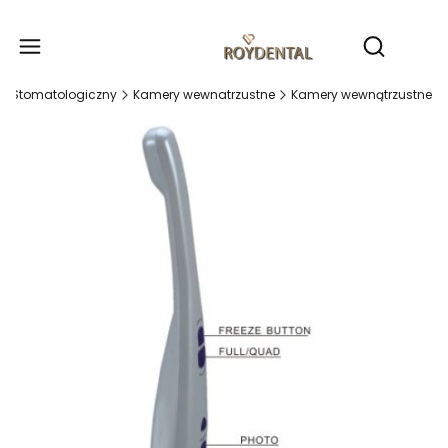
Produ
Otwórz wy
ęt Stomatologiczny
Kamery wewnatrzustne
Kamery wewnątrzustne