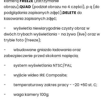
kamerą
FREEZE
(zatrzymanie
obrazu),
QUAD
(podział obrazu na 4 części), p q (do
podglądania zapisanych zdjęć),
DELETE
do
kasowania zapisanych zdjęć;
- wyświetla niewiarygodnie czysty obraz w
dwóch trybach wyświetlania - na żywo (live) oraz w
trybie foto (freeze);
- wbudowane gniazdo ładowania oraz
zabezpieczenie przed skokami napięcia;
- system wyświetlania NTSC/PAL;
- wyjście wideo IRE Composite;
- temperaturowy zakres pracy - -20 +60 st. C;
- waga kamery 100g;