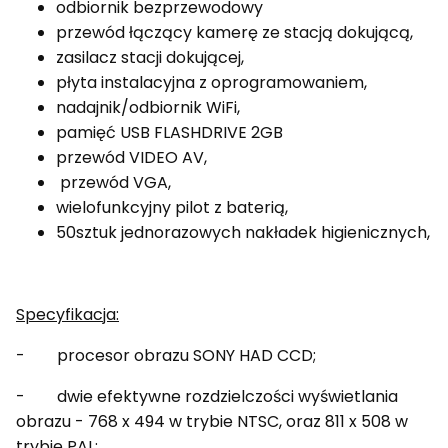
odbiornik bezprzewodowy
przewód łączący kamerę ze stacją dokującą,
zasilacz stacji dokującej,
płyta instalacyjna z oprogramowaniem,
nadajnik/odbiornik WiFi,
pamięć USB FLASHDRIVE 2GB
przewód VIDEO AV,
przewód VGA,
wielofunkcyjny pilot z baterią,
50sztuk jednorazowych nakładek higienicznych,
Specyfikacja:
- procesor obrazu SONY HAD CCD;
- dwie efektywne rozdzielczości wyświetlania
obrazu - 768 x 494 w trybie NTSC, oraz 811 x 508 w
trybie PAL;