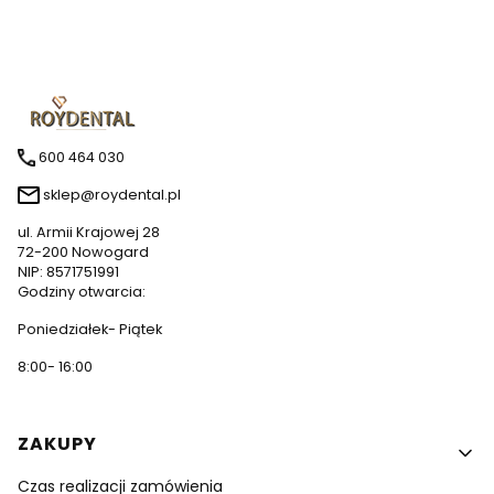
600 464 030
sklep@roydental.pl
ul. Armii Krajowej 28
72-200 Nowogard
NIP: 8571751991
Godziny otwarcia:
Poniedziałek- Piątek
8:00- 16:00
Linki w stopce
ZAKUPY
Czas realizacji zamówienia