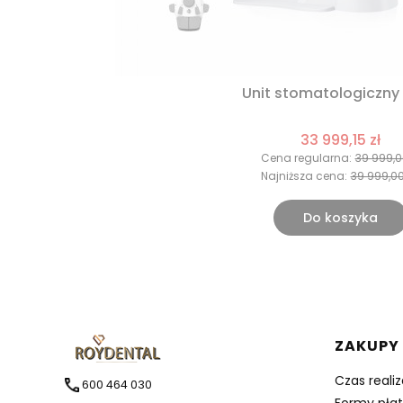
Unit stomatologiczny 
33 999,15 zł
Cena regularna:
39 999,0
Najniższa cena:
39 999,00
Do koszyka
Linki 
ZAKUPY
Czas reali
600 464 030