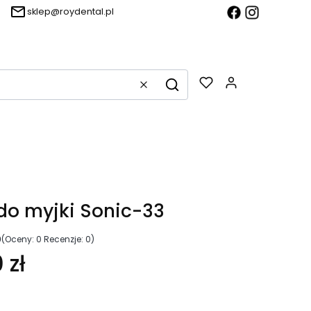
sklep@roydental.pl
Produkty w k
Wyczyść
Szukaj
do myjki Sonic-33
0
(Oceny: 0 Recenzje: 0)
 zł