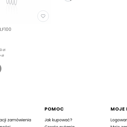
LF100
0 zł
 zł
w stopce
POMOC
MOJE
zacji zamówienia
Jak kupować?
Logowan