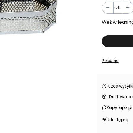
szt.
Weź w leasin
Polsonic
Czas wysyłki
Dostawa
od
Zapytaj o p
Udostępnij