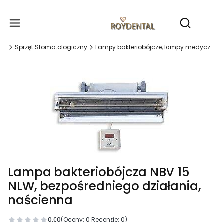
Produ
Otwórz wy
na
Sprzęt Stomatologiczny
Lampy bakteriobójcze, lampy medyczne, przemysłowe
Lampa bakteriobójcza NBV 15
NLW, bezpośredniego działania,
naścienna
0.00
(Oceny: 0 Recenzje: 0)