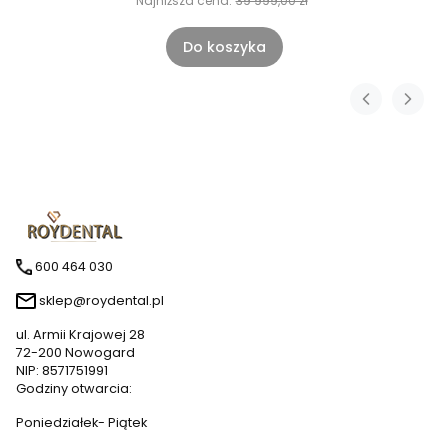
Najniższa cena:
39 999,00 zł
Do koszyka
600 464 030
sklep@roydental.pl
ul. Armii Krajowej 28
72-200 Nowogard
NIP: 8571751991
Godziny otwarcia:
Poniedziałek- Piątek