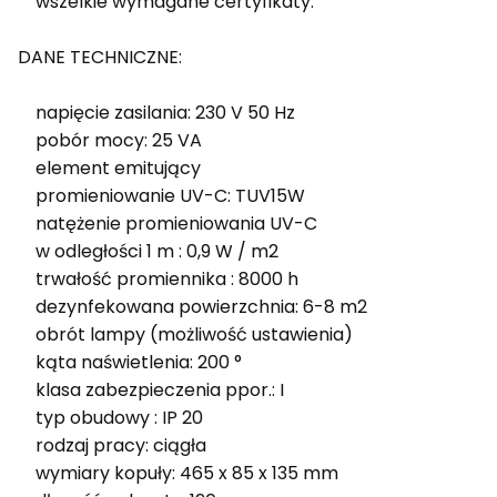
wszelkie wymagane certyfikaty.
DANE TECHNICZNE:
napięcie zasilania: 230 V 50 Hz
pobór mocy: 25 VA
element emitujący
promieniowanie UV-C: TUV15W
natężenie promieniowania UV-C
w odległości 1 m : 0,9 W / m2
trwałość promiennika : 8000 h
dezynfekowana powierzchnia: 6-8 m2
obrót lampy (możliwość ustawienia)
kąta naświetlenia: 200 °
klasa zabezpieczenia ppor.: I
typ obudowy : IP 20
rodzaj pracy: ciągła
wymiary kopuły: 465 x 85 x 135 mm