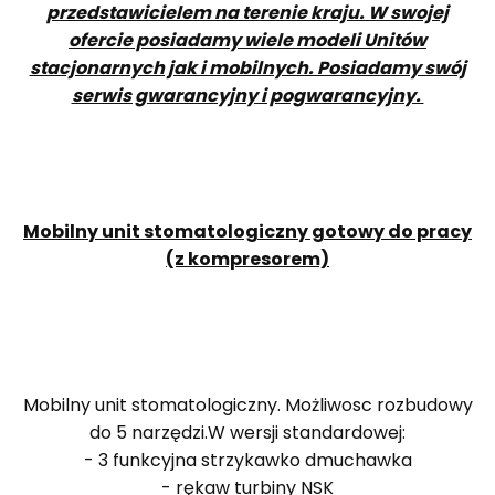
przedstawicielem na terenie kraju. W swojej
ofercie posiadamy wiele modeli Unitów
stacjonarnych jak i mobilnych. Posiadamy swój
serwis gwarancyjny i pogwarancyjny.
Mobilny unit stomatologiczny gotowy do pracy
(z kompresorem)
Mobilny unit stomatologiczny. Możliwosc rozbudowy
do 5 narzędzi.W wersji standardowej:
- 3 funkcyjna strzykawko dmuchawka
- rękaw turbiny NSK