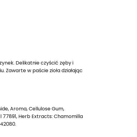
nek. Delikatnie czyścić zęby i
u. Zawarte w paście zioła działając
oside, Aroma, Cellulose Gum,
Cl 77891, Herb Extracts: Chamomilla
 42080.