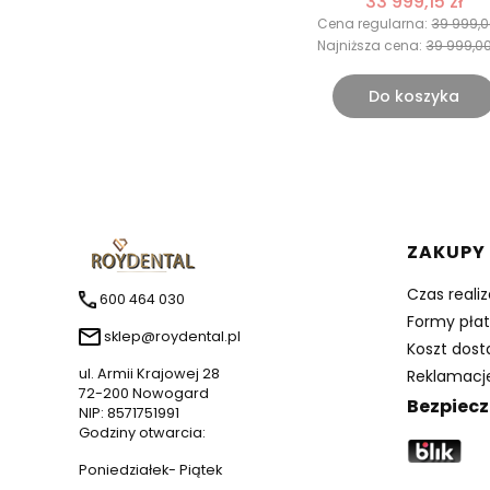
33 999,15 zł
Cena regularna:
39 999,0
Najniższa cena:
39 999,00
Do koszyka
Linki 
ZAKUPY
Czas reali
600 464 030
Formy płat
sklep@roydental.pl
Koszt dos
ul. Armii Krajowej 28
Reklamacje
72-200 Nowogard
Bezpiecz
NIP: 8571751991
Godziny otwarcia:
Poniedziałek- Piątek