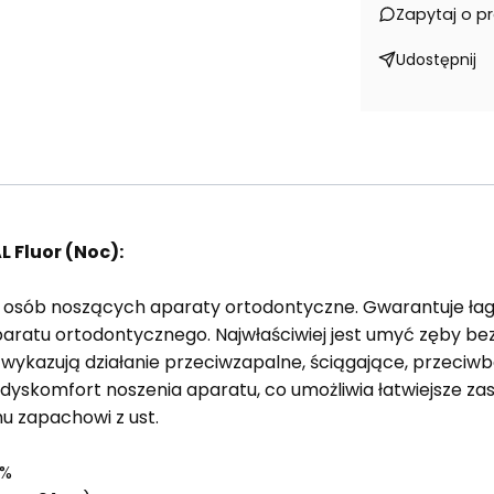
Zapytaj o p
Udostępnij
 Fluor (Noc):
 osób noszących aparaty ortodontyczne. Gwarantuje ła
aratu ortodontycznego. Najwłaściwiej jest umyć zęby be
wykazują działanie przeciwzapalne, ściągające, przeciwb
yskomfort noszenia aparatu, co umożliwia łatwiejsze zas
u zapachowi z ust.
0%