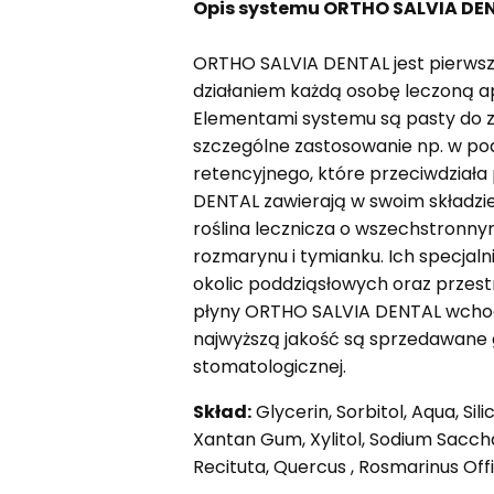
Opis systemu ORTHO SALVIA DEN
ORTHO SALVIA DENTAL jest pierws
działaniem każdą osobę leczoną a
Elementami systemu są pasty do z
szczególne zastosowanie np. w pod
retencyjnego, które przeciwdziała
DENTAL zawierają w swoim składzie w
roślina lecznicza o wszechstronny
rozmarynu i tymianku. Ich specjal
okolic poddziąsłowych oraz przes
płyny ORTHO SALVIA DENTAL wchod
najwyższą jakość są sprzedawane 
stomatologicznej.
Skład:
Glycerin, Sorbitol, Aqua, Sil
Xantan Gum, Xylitol, Sodium Saccha
Recituta, Quercus , Rosmarinus Off