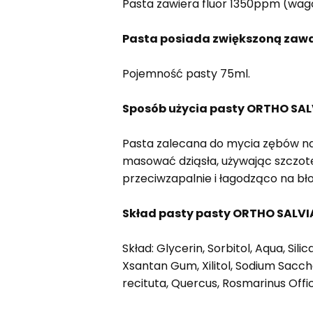
Pasta zawiera fluor 1350ppm (wag
Pasta posiada zwiększoną zawa
Pojemność pasty 75ml.
Sposób użycia pasty ORTHO SALV
Pasta zalecana do mycia zębów na n
masować dziąsła, używając szczotec
przeciwzapalnie i łagodząco na bło
Skład pasty pasty ORTHO SALVIA
Skład: Glycerin, Sorbitol, Aqua, Sil
Xsantan Gum, Xilitol, Sodium Sacch
recituta, Quercus, Rosmarinus Offi