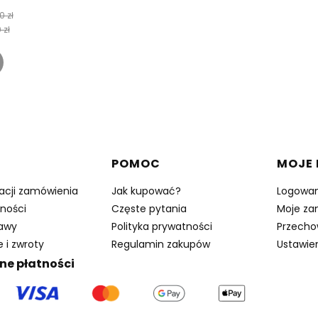
0 zł
 zł
w stopce
POMOC
MOJE
zacji zamówienia
Jak kupować?
Logowan
ności
Częste pytania
Moje za
tawy
Polityka prywatności
Przecho
 i zwroty
Regulamin zakupów
Ustawie
ne płatności