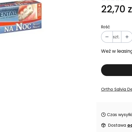
22,70 z
Ilość
szt.
Weź w leasin
Ortho Salvia D
Czas wysyłki
Dostawa
od