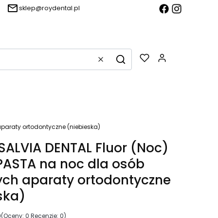
sklep@roydental.pl
Produkty w k
Wyczyść
Szukaj
paraty ortodontyczne (niebieska)
ALVIA DENTAL Fluor (Noc)
PASTA na noc dla osób
ch aparaty ortodontyczne
ska)
0
(Oceny: 0 Recenzje: 0)