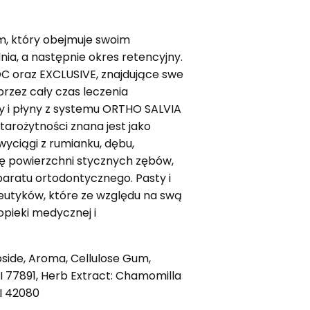
, który obejmuje swoim
a, a następnie okres retencyjny.
C oraz EXCLUSIVE, znajdujące swe
rzez cały czas leczenia
y i płyny z systemu ORTHO SALVIA
starożytności znana jest jako
yciągi z rumianku, dębu,
ję powierzchni stycznych zębów,
aratu ortodontycznego. Pasty i
utyków, które ze względu na swą
pieki medycznej i
coside, Aroma, Cellulose Gum,
CI 77891, Herb Extract: Chamomilla
CI 42080