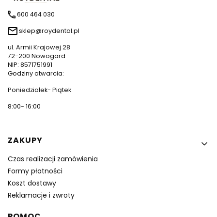
600 464 030
sklep@roydental.pl
ul. Armii Krajowej 28
72-200 Nowogard
NIP: 8571751991
Godziny otwarcia:
Poniedziałek- Piątek
8:00- 16:00
Linki w stopce
ZAKUPY
Czas realizacji zamówienia
Formy płatności
Koszt dostawy
Reklamacje i zwroty
POMOC