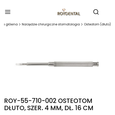
Produ
Otwórz wy
ona główna
Narzędzie chirurgiczne stomatologia
Osteotom (dłuto)
ROY-55-710-002 OSTEOTOM
DŁUTO, SZER. 4 MM, DŁ. 16 CM