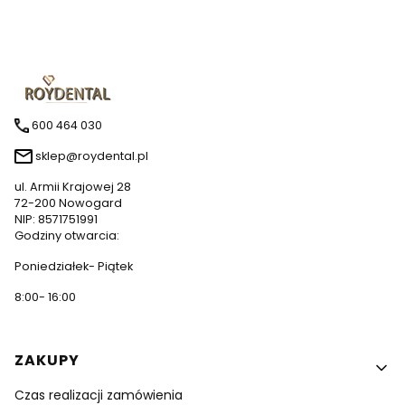
600 464 030
sklep@roydental.pl
ul. Armii Krajowej 28
72-200 Nowogard
NIP: 8571751991
Godziny otwarcia:
Poniedziałek- Piątek
8:00- 16:00
Linki w stopce
ZAKUPY
Czas realizacji zamówienia