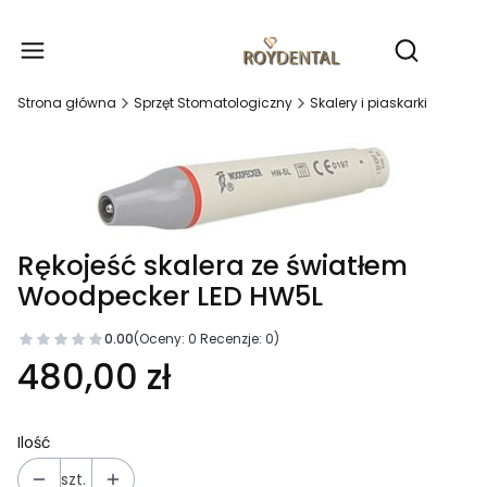
Produ
Otwórz wy
Strona główna
Sprzęt Stomatologiczny
Skalery i piaskarki
Rękojeść skalera ze światłem
Woodpecker LED HW5L
0.00
(Oceny: 0 Recenzje: 0)
480,00 zł
Ilość
szt.