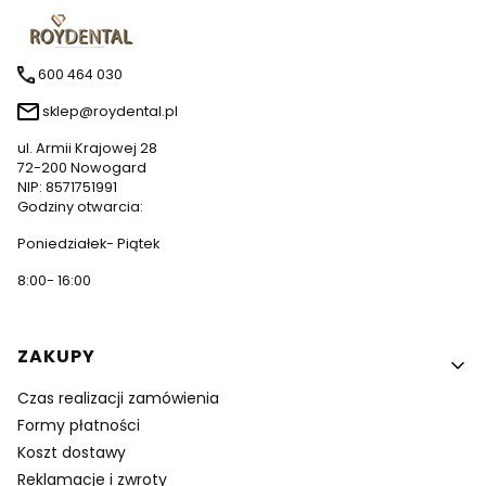
600 464 030
sklep@roydental.pl
ul. Armii Krajowej 28
72-200 Nowogard
NIP: 8571751991
Godziny otwarcia:
Poniedziałek- Piątek
8:00- 16:00
Linki w stopce
ZAKUPY
Czas realizacji zamówienia
Formy płatności
Koszt dostawy
Reklamacje i zwroty