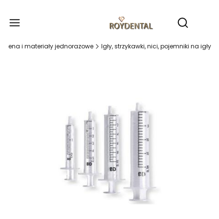
Produ
Otwórz wy
Higiena i materiały jednorazowe
Igły, strzykawki, nici, pojemniki na igły