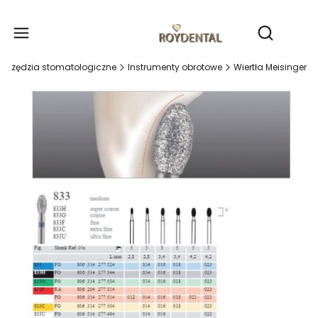
Produ
Otwórz wy
Narzędzia stomatologiczne
Instrumenty obrotowe
Wiertła Meisinger