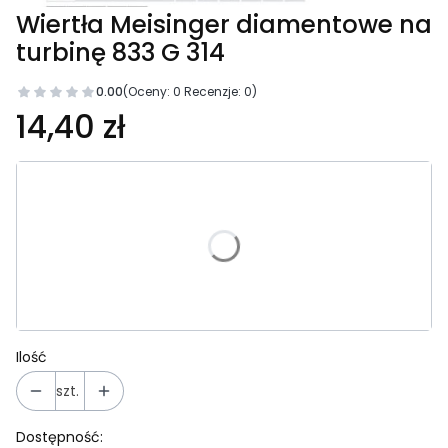
Wiertła Meisinger diamentowe na
turbinę 833 G 314
0.00
(Oceny: 0 Recenzje: 0)
14,40 zł
Wybierz wariant produktu:
Poszczególne warianty mogą różnić się ceną
*
Rozmiar
Wybierz
Ilość
szt.
Dostępność: