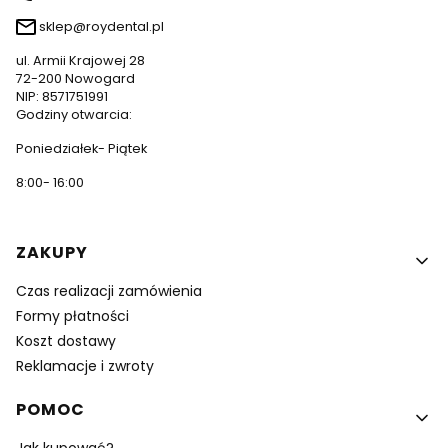
sklep@roydental.pl
ul. Armii Krajowej 28
72-200 Nowogard
NIP: 8571751991
Godziny otwarcia:
Poniedziałek- Piątek
8:00- 16:00
Linki w stopce
ZAKUPY
Czas realizacji zamówienia
Formy płatności
Koszt dostawy
Reklamacje i zwroty
POMOC