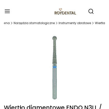
Produ
Otwórz wy
główna
Narzędzia stomatologiczne
Instrumenty obrotowe
Wiertła
Wiertło diamentowe ENDO N3LL /