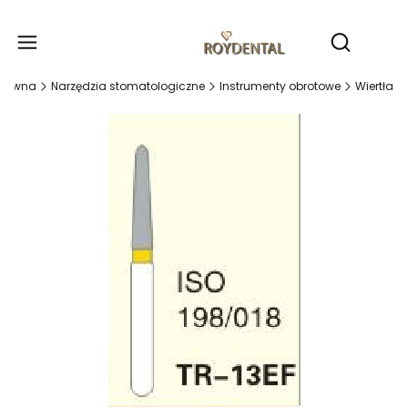
Produ
Otwórz wy
główna
Narzędzia stomatologiczne
Instrumenty obrotowe
Wiertła