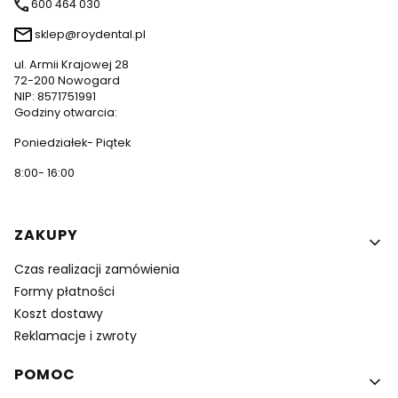
600 464 030
sklep@roydental.pl
ul. Armii Krajowej 28
72-200 Nowogard
NIP: 8571751991
Godziny otwarcia:
Poniedziałek- Piątek
8:00- 16:00
Linki w stopce
ZAKUPY
Czas realizacji zamówienia
Formy płatności
Koszt dostawy
Reklamacje i zwroty
POMOC