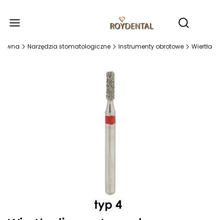
Produ
Otwórz wy
główna
Narzędzia stomatologiczne
Instrumenty obrotowe
Wiertła