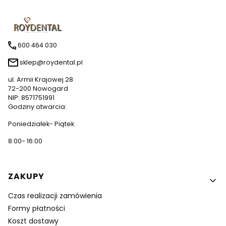
600 464 030
sklep@roydental.pl
ul. Armii Krajowej 28
72-200 Nowogard
NIP: 8571751991
Godziny otwarcia:
Poniedziałek- Piątek
8:00- 16:00
Linki w stopce
ZAKUPY
Czas realizacji zamówienia
Formy płatności
Koszt dostawy