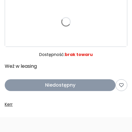
Wybierz wariant produktu:
Poszczególne warianty mogą różnić się ceną
*
Kolor
Wybierz
Dostępność:
brak towaru
Weź w leasing
Niedostępny
Kerr