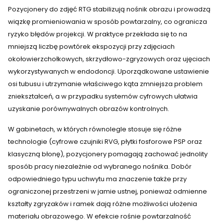
Pozycjonery do zdjęć RTG stabilizują nośnik obrazu i prowadzą
wiązkę promieniowania w sposób powtarzalny, co ogranicza
ryzyko błędów projekcji. W praktyce przekłada się to na
mniejszą liczbę powtórek ekspozycji przy zdjęciach
okołowierzchołkowych, skrzydłowo-zgryzowych oraz ujęciach
wykorzystywanych w endodoncji. Uporządkowane ustawienie
osi tubusu i utrzymanie właściwego kąta zmniejsza problem
zniekształceń, a w przypadku systemów cyfrowych ułatwia
uzyskanie porównywalnych obrazów kontrolnych.
W gabinetach, w których równolegle stosuje się różne
technologie (cyfrowe czujniki RVG, płytki fosforowe PSP oraz
klasyczną błonę), pozycjonery pomagają zachować jednolity
sposób pracy niezależnie od wybranego nośnika. Dobór
odpowiedniego typu uchwytu ma znaczenie także przy
ograniczonej przestrzeni w jamie ustnej, ponieważ odmienne
kształty zgryzaków i ramek dają różne możliwości ułożenia
materiału obrazowego. W efekcie rośnie powtarzalność